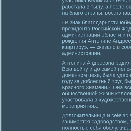
участника Великой Отечеств
работала в тылу, а после 
на благо страны, восстанав
«В знак благодарности юби
президента Российской Фе
администраций области и го
рождения Антонине Андрее
квартиру», — сказано в со
администрации.
Антонина Андреевна родила
Всю войну и до самой пенс
доменном цехе, была ударн
году за доблестный труд б
Красного Знамени». Она вс
общественной жизни колле
участвовала в художествен
мероприятиях.
Долгожительница и сейчас 
занимается садоводством, 
полностью себя обслуживае