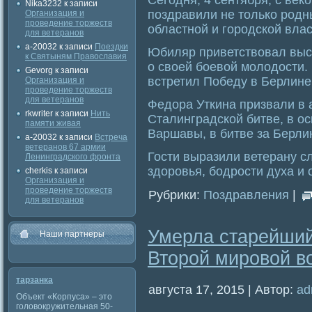
Сегодня, 4 сентября, с ве
Nika3232
к записи
поздравили не только родны
Организация и
проведение торжеств
областной и городской влас
для ветеранов
a-20032
к записи
Поездки
Юбиляр приветствовал высо
к Святыням Православия
о своей боевой молодости.
Gevorg
к записи
встретил Победу в Берлине
Организация и
проведение торжеств
для ветеранов
Федора Уткина призвали в а
rkwriter
к записи
Нить
Сталинградской битве, в о
памяти живая
Варшавы, в битве за Берли
a-20032
к записи
Встреча
ветеранов 67 армии
Гости выразили ветерану с
Ленинградского фронта
здоровья, бодрости духа и
cherkis
к записи
Организация и
проведение торжеств
Рубрики:
Поздравления
|
для ветеранов
Умерла старейший
Наши партнеры
Второй мировой в
тарзанка
августа 17, 2015 | Автор:
ad
Объект «Корпуса» – это
головокружительная 50-