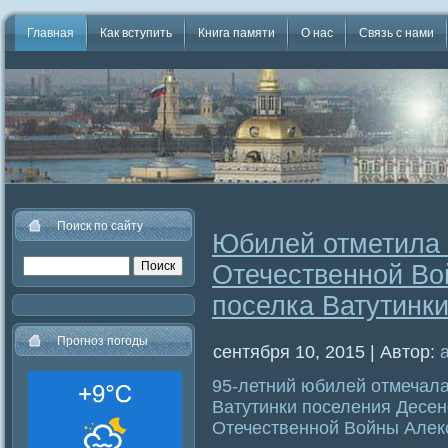
Главная
Как вступить
Книга памяти
О нас
Связь с нами
Поиск по сайту
Юбилей отметила 
Отечественной В
поселка Ватутинк
Прогноз погоды
сентября 10, 2015 | Автор:
95-летний юбилей отмечала
Ватутинки поселения Десен
Отечественной Войны Алек