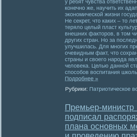
у ребят чувства ответствен
конечно же, научить их ад
экономической жизни госуд
Не секрет, что каких – то л
теряло целый пласт культу
внешних факторов, в том ч
других стран. Но за послед
улучшилась. Для многих п
очевидным факт, что сохра
страны и своего народа яв
человека. Целью данной ст
способов воспитания школь
Подробнее »
Рубрики:
Патриотическое в
Премьер-министр
подписал распоря
плана основных м
и проведению пра