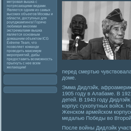
метровая вышка с
потрясающими видами.
Является одним из самых
высоких объектов Москвы и
области, доступных для
роупджампинга! Горячо
любимая многими
экстремалами вышка
является основным
домашним объектом ICG
Extreme Team, что
позволяет команде
проводить максимум
мероприятий, дабы
предоставить возможность
прыгнуть с нее всем
желающим!
перед смертью чувствовала
доме.
Эмма Дидлэйк, афроамерик
1905 году в Алабаме. В 19
детей. В 1943 году Дидлэй
корпус сухопутных войск. 
Женском армейском корпус
медалью Победы во Второй
После войны Дидлэйк участ