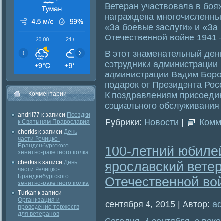
Ветеран участвовала в боя
награждена многочисленны
«За боевые заслуги» и «За
Отечественной войне 1941 
В этот знаменательный ден
сотрудники администрации 
администрации Вадим Боро
подарок от Президента Ро
К поздравлениям присоедин
Комментарии
социального обслуживания
andrii77
к записи
Поездки
Рубрики:
Новости
|
Комм
к Святыням Православия
cherkis
к записи
День
части Речицко-
Бранденбургского
100-летний юбиле
зенитно-ракетного полка
cherkis
к записи
День
ярославский вете
части Речицко-
Бранденбургского
Отечественной во
зенитно-ракетного полка
Turkan
к записи
Организация и
сентября 4, 2015 | Автор:
a
проведение торжеств
для ветеранов