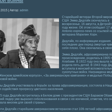
ой войны
 2015 | Автор:
admin
Старейший ветеран Второй миров
США Эмма Дидлэйк скончалась в
воскресенье, 16 августа, в Детройт
году жизни. Об этом сообщает 17 
Antonio express-news со ссылкой н
ветерана Мэрилин Хорн.
Дидлэйк, по информации издания,
последние дни перед смертью чув
себя плохо. Она скончалась в свое
Эмма Дидлэйк, афроамериканка п
происхождению, родилась в 1905 г
Алабаме. В 1922 году она вышла з
родила пять детей. В 1943 году Ди
вступила в женский вспомогательн
сухопутных войск. Награждена ме
 Женском армейском корпусе», «За американскую кампанию» и медалью Побе
овой войне.
ы Дидлэйк участвовала в борьбе за права афроамериканцев, состояла в На
 содействия прогрессу цветного населения.
5 года Дидлэйк встретилась в Белом доме с президентом США Бараком Обам
ий лидер уже выразил соболезнования в связи с ее кончиной, отметив, что о
ала многим для своей страны».
рти Дидлэйк старейшим американским ветераном стал 109-летний афроамер