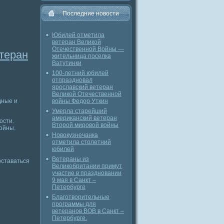
Последние новости
Юбилей отметила
ветеран Великой
Отечественной Войны —
теран
жительница поселка
Ватутинки
100-летний юбилей
отпраздновал
ярославский ветеран
Великой Отечественной
дные и
войны Федор Уткин
Умерла старейший
американский ветеран
ости.
Второй мировой войны
войны.
Новокузнечанка
отметила столетний
юбилей
Ветераны из
оставаться
Великобритании примут
участие в праздновании
9 мая в Санкт –
Петербурге
Благотворительные
программы для
ветеранов ВОВ в Санкт –
Петербурге.