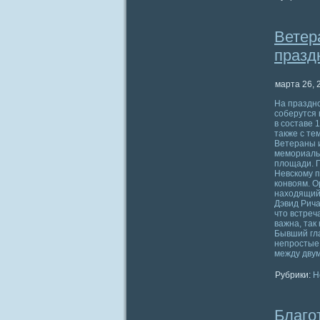
Ветер
празд
марта 26, 
На праздно
соберутся 
в составе 
также с те
Ветераны и
мемориальн
площади. П
Невскому п
конвоям. О
находящийс
Дэвид Рича
что встреч
важна, так
Бывший гла
непростые 
между дву
Рубрики:
Н
Благо