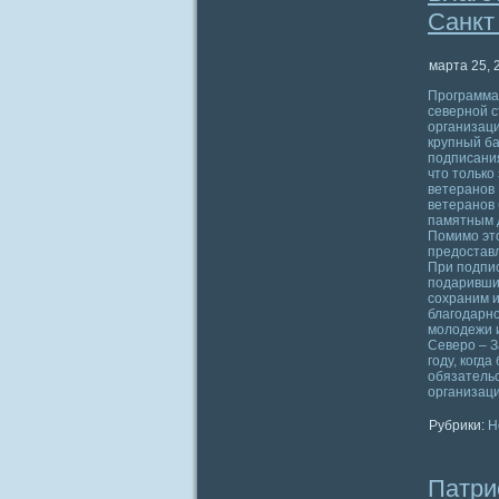
Санкт
марта 25, 
Программа
северной с
организаци
крупный ба
подписания
что только
ветеранов 
ветеранов 
памятным д
Помимо это
предоставл
При подпис
подаривши
сохраним и
благодарно
молодежи и
Северо – З
году, когд
обязатель
организаци
Рубрики:
Н
Патри