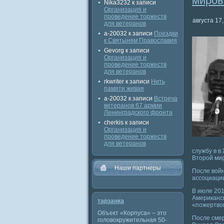
миров
Nika3232
к записи
Организация и
проведение торжеств
августа 17,
для ветеранов
a-20032
к записи
Поездки
к Святыням Православия
Gevorg
к записи
Организация и
проведение торжеств
для ветеранов
rkwriter
к записи
Нить
памяти живая
a-20032
к записи
Встреча
ветеранов 67 армии
Ленинградского фронта
cherkis
к записи
Организация и
проведение торжеств
для ветеранов
службу в в
Второй мир
Наши партнеры
После войн
ассоциации
В июле 201
Американск
тарзанка
«пожертвов
Объект «Корпуса» – это
После сме
головокружительная 50-