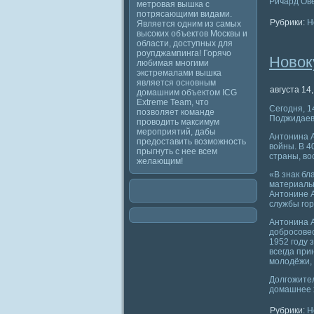
Ричард Ов
метровая вышка с
потрясающими видами.
Рубрики:
Н
Является одним из самых
высоких объектов Москвы и
области, доступных для
роупджампинга! Горячо
Новок
любимая многими
экстремалами вышка
является основным
августа 14,
домашним объектом ICG
Extreme Team, что
Сегодня, 1
позволяет команде
Поджидаев
проводить максимум
мероприятий, дабы
Антонина А
предоставить возможность
войны. В 4
прыгнуть с нее всем
страны, во
желающим!
«В знак бл
материальн
Антонине А
службы го
Антонина А
добросовес
1952 году 
всегда при
молодёжи, 
Долгожител
домашнее х
Рубрики:
Н