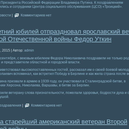
т Президента Российской Федерации Владимира Путина. К поздравлениям
лись и сотрудники Центра социального обслуживания (ЦСО) «Троицкий».
овости
|
Комментариев нет
етний юбилей отпраздновал ярославский ве
ой Отечественной войны Федор Уткин
, 2015 | Автор:
admin
 сентября, с вековым юбилеем Федора Николаевича поздравили не только ро
о и представители областной и городской власти.
ветствовал высокопоставленных гостей, рассказал им о своей боевой молод
лаевич вспоминал, как встретил Победу в Берлине и как жила страна после 
ина призвали в армию в 1939 году, он участвовал в Сталинградской битве, в
ии Херсона, Николаева, Варшавы, в битве за Берлин.
зили ветерану слова признательности, пожелали здоровья, бодрости духа и 
ушой.
оздравления
|
Комментариев нет
а старейший американский ветеран Второй