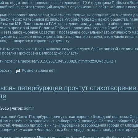
ий по подготовке и проведению празднования 70-й годовщины Победы в Вел
ной войне, соответствующий документ опубликован на сайте кабмина в воскр
ым распоряжением в план, в частности, включены: организация выставок ун
графических материалов из фондов Русского географического общества, Ми
У имени М.В. Ломоносова и РАН; проведение международного общественно-
еского проекта «Наша Великая Победа» с участием всероссийской обществе
ии ветеранов «Боевое братство»; проведение социально-патриотического м
ухом» с участием инвалидов войны и вследствие травмы, в том числе инвали
ов», — говорится в справке к документу.
е отмечается, что в план включено создание музея бронетанковой техники на
 посёлка Прохоровка Белгородской области.
и https://ria.ru/society/20150201/1045288828.html#ixzz3QVgDEKZH
овости
|
Комментариев нет
тысяч петербуржцев прочтут стихотворение
де
 2015 | Автор:
admin
 жителей Санкт-Петербурга прочтут стихотворение блокадной поэтессы Ольг
«Нам от тебя не оторваться…» на Дворцовой площади. Об этом сообщает Ру
остей. Флешмоб приурочен к 71-й годовщине освобождения города от блокад
роприятием акции «Непокоренный Ленинград», которая пройдет во вторник, 
ется в семь вечера с Минуты молчания. У арки Главного штаба будет работат