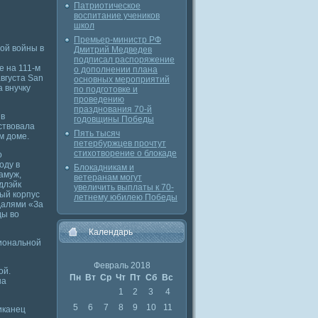
Патриотическое
воспитание учеников
школ
Премьер-министр РФ
ой войны в
Дмитрий Медведев
подписал распоряжение
е на 111-м
о дополнении плана
августа San
основных мероприятий
а внучку
по подготовке и
проведению
празднования 70-й
 в
годовщины Победы
ствовала
Пять тысяч
м доме.
петербуржцев прочтут
стихотворение о блокаде
о
оду в
Блокадникам и
амуж,
ветеранам могут
длэйк
увеличить выплаты к 70-
ый корпус
летнему юбилею Победы
далями «За
ды во
Календарь
циональной
Февраль 2018
ой.
Пн
Вт
Ср
Чт
Пт
Сб
Вс
на
1
2
3
4
5
6
7
8
9
10
11
иканец