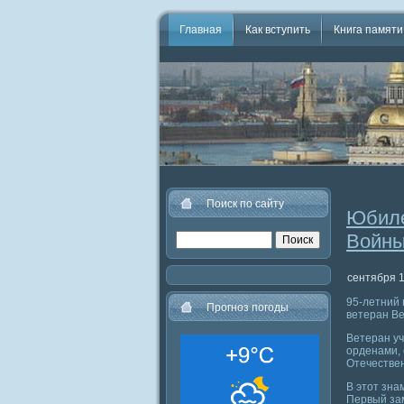
Главная
Как вступить
Книга памяти
Поиск по сайту
Юбиле
Войны
сентября 1
95-летний 
Прогноз погоды
ветеран В
Ветеран уч
орденами, 
Отечествен
В этот зн
Первый за