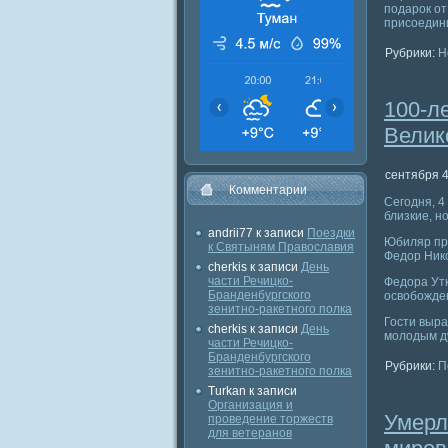
подарок о
присоедини
Рубрики:
Н
100-л
Велик
сентября 4
Комментарии
Сегодня, 4
близкие, н
andrii77
к записи
Поездки
Юбиляр при
к Святыням Православия
Федор Нико
cherkis
к записи
День
части Речицко-
Федора Утк
Бранденбургского
освобожден
зенитно-ракетного полка
Гости выра
cherkis
к записи
День
молодым д
части Речицко-
Бранденбургского
Рубрики:
П
зенитно-ракетного полка
Turkan
к записи
Организация и
Умерл
проведение торжеств
для ветеранов