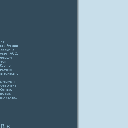
йне
ии и Англии
ранами, а
щения ТАСС.
рёвском
овой
ВОВ по
олярным
й конвой»,
дчеркнул,
воев очень
обытия.
 весьма
ных связях
ОВ в