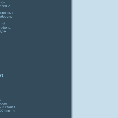
икой
есенье.
икальных
нобороны
нной
арафона
дов-
 о
и
сская
ы и станет
27 января.
ь