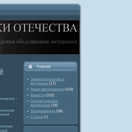
Рубрики
й
Законодательство о
ветеранах
(17)
Наши мероприятия
(118)
Новости
(102)
еновское –
Патриотическое
воспитание
(18)
сленными
Поздравления
(36)
еликой
Статьи
(7)
селения.
ьный