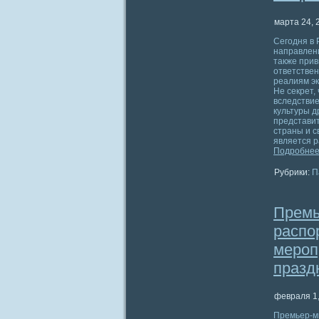
марта 24, 
Сегодня в
направлени
также прив
ответствен
реалиям эк
Не секрет,
вследствие
культуры д
представит
страны и с
является р
Подробнее
Рубрики:
П
Премь
распо
мероп
празд
февраля 1,
Премьер-м