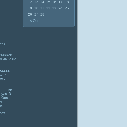
12
13
14
15
16
17
18
19
20
21
22
23
24
25
26
27
28
« Сен
еевна
твенной
я на благо
рации,
дения
есс-
 пенсии
руда. В
. Она
ом
х.
дёт