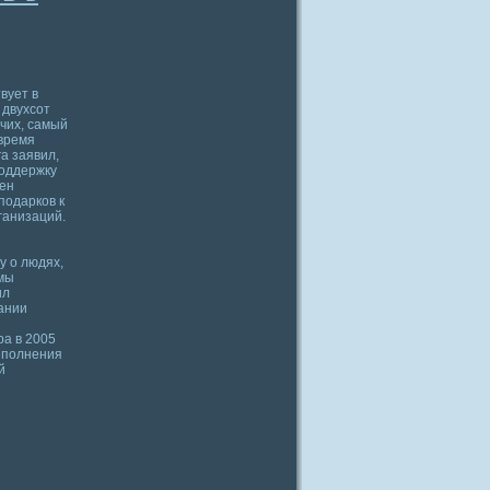
вует в
 двухсот
очих, самый
время
а заявил,
поддержку
тен
подарков к
ганизаций.
у о людях,
 мы
ил
тании
а в 2005
выполнения
й