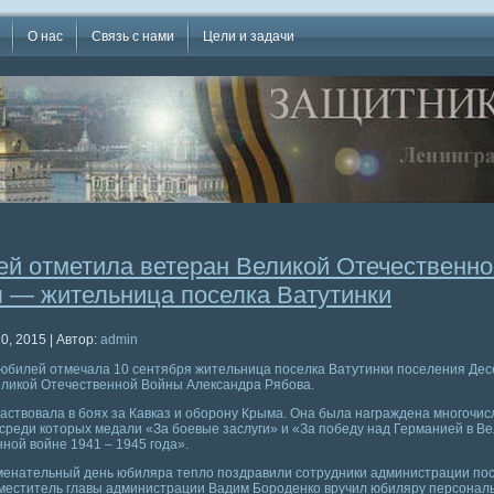
О нас
Связь с нами
Цели и задачи
й отметила ветеран Великой Отечественно
 — жительница поселка Ватутинки
0, 2015 | Автор:
admin
юбилей отмечала 10 сентября жительница поселка Ватутинки поселения Дес
еликой Отечественной Войны Александра Рябова.
аствовала в боях за Кавказ и оборону Крыма. Она была награждена многочи
среди которых медали «За боевые заслуги» и «За победу над Германией в В
ной войне 1941 – 1945 года».
аменательный день юбиляра тепло поздравили сотрудники администрации по
меститель главы администрации Вадим Бороденко вручил юбиляру персонал