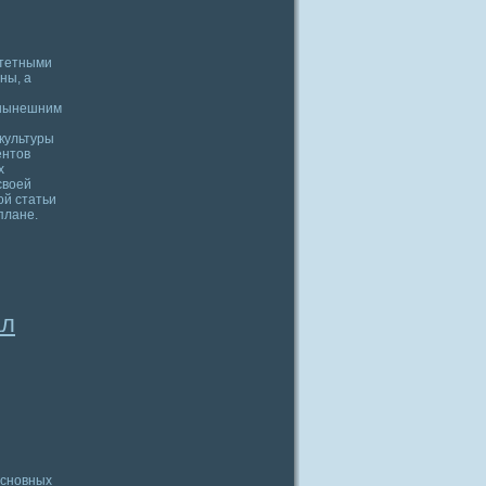
итетными
ны, а
к нынешним
 культуры
ентов
х
своей
ой статьи
плане.
ал
основных