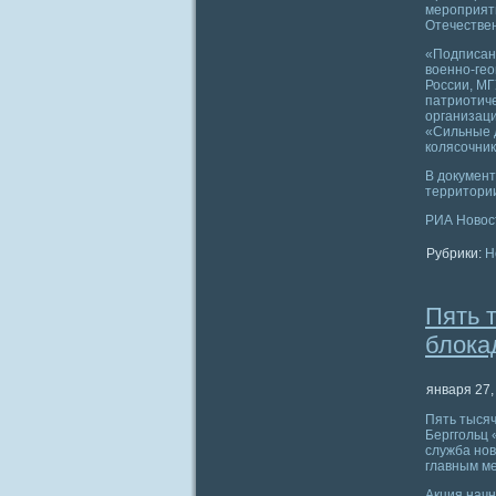
мероприят
Отечествен
«Подписанн
военно-гео
России, МГ
патриотич
организац
«Сильные д
колясочник
В документ
территории
РИА Новост
Рубрики:
Н
Пять 
блока
января 27,
Пять тысяч
Берггольц 
служба нов
главным ме
Акция начн