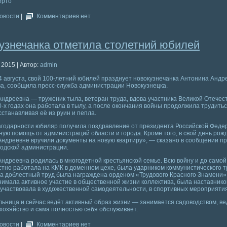
ерто
овости
|
Комментариев нет
узнечанка отметила столетний юбилей
 2015 | Автор:
admin
4 августа, свой 100-летний юбилей празднует новокузнечанка Антонина Андр
а, сообщила пресс-служба администрации Новокузнецка.
ндреевна — труженик тыла, ветеран труда, вдова участника Великой Отечес
0-х годах она работала в тылу, а после окончания войны продолжила трудитьс
сстанавливая её из руин и пепла.
агодарности юбиляр получила поздравление от президента Российской Феде
ую помощь от администраций области и города. Кроме того, в свой день рож
ндреевне вручили документы на новую квартиру», — сказано в сообщении пр
родской администрации.
ндреевна родилась в многодетной крестьянской семье. Всю войну и до самой
тно работала на КМК в доменном цехе, была ударником коммунистического т
за доблестный труд была награждена орденом «Трудового Красного Знамени»
нимала активное участие в общественной жизни коллектива, была наставник
участвовала в художественной самодеятельности, в спортивных мероприятия
ьница и сейчас ведёт активный образ жизни — занимается садоводством, ве
озяйство и сама полностью себя обслуживает.
овости
|
Комментариев нет