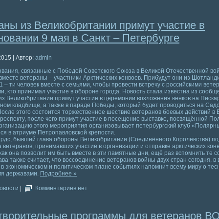
аны из Великобритании примут участие в
новании 9 мая в Санкт – Петербурге
2015 | Автор:
admin
вания, связанные с Победой Советского Союза в Великой Отечественной во
вместе ветераны – участники Арктических конвоев. Прибудут они из Шотланд
11 – ти человек вместе с семьями, чтобы провести встречу с российскими вете
ми, кто принимал участие в обороне города. Новость стала известна из сооб
з Великобритании примут участие в церемонии возложения венков на Писка
ом кладбище, а также в параде Победы, который будет проводиться на Сад
осле этого состоится торжественное шествие ветеранов боевых действий в 
роспекту, после чего примут участие в посещение выставке, посвящённой П
рганизацию этого мероприятия организовывает петербургский клуб «Полярны
я в атриуме Петропавловской крепости.
рдс, бывший глава обороны Великобритании (Соединённого Королевства) по
а ветеранов, принимавших участие в организации и отправке арктических кон
 как она позволит им быть вместе в эти памятные дни, ещё раз вспомнить те с
ва также считает, что воссоединение ветеранов войны двух стран сегодня, в
в экономическом и политическом плане событиях напомнит всему миру о тес
мя державами.
Подробнее »
овости
|
Комментариев нет
творительные программы для ветеранов В