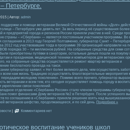
 – Петербурге.
2015 | Автор:
admin
 поддержки и помощи ветеранам Великой Отечественной войны «Долг» дейст
толице – Петербурге уже девять лет. За весь период её существования более
й и предприятий города и регионов России приняли участие в ней. Среди пр
нк страны – «Сбербанк» — является постоянным участником программы. Во 
 соглашения в 2013 году Георгий Полтавченко, губернатор Санкт – Петербург
 за 2012 год участвовавшие тогда в программе 39 организаций направили на 
ВОВ порядка 30 – ти миллионов рублей. На собранные средства для семи со
были приобретены путёвки в санатории, остальные деньги пошли на покупку 
атам и праздникам, медицинской техники и компьютеров для ветеранских ор
го, на собранные средства осуществляется ремонт квартир ветеранов и
ение бесплатного проезда на такси.
ании губернатор заявил: « Нет более великого дела, чем осуществлять забот
х всем нам жизнь. Традицию осуществлять благотворительные мероприятия
 передадим молодому поколению». Помимо всего прочего, губернатор выраз
сть ветеранам и всем тем, кто сегодня осуществляет помощь городу в воспи
 укреплении связи поколений.
ападное отделение «Сбербанка России» стало членом программы губернатор
а банк помог финансами Дому ветеранов №2 в Петербурге. После успешного 
ств по соглашению в «Сбербанке» приняли решение взять над вышеуказанно
ей ветеранов шефство, продолжающееся, и по сей день.
Подробнее »
овости
|
Комментариев нет
отическое воспитание учеников школ