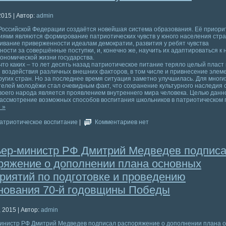
2015 | Автор:
admin
 Российской Федерации создаётся новейшая система образования. Её приор
ями являются формирование патриотических чувств у юного населения стра
ивание приверженности идеалам демократии, развития у ребят чувства
ности за совершённые поступки, и, конечно же, научить их адаптироваться 
ономической жизни государства.
 что каких – то лет десять назад патриотическое питание теряло целый пласт
 воздействия различных внешних факторов, в том числе и привнесение элем
ругих стран. Но за последнее время ситуация заметно улучшилась. Для многи
елей молодёжи стал очевидным факт, что сохранение культурного наследия 
воего народа является проявлением внутреннего мира человека. Целью данн
ассмотрение возможных способов воспитания школьников в патриотическом 
 »
атриотическое воспитание
|
Комментариев нет
ер-министр РФ Дмитрий Медведев подпис
ряжение о дополнении плана основных
риятий по подготовке и проведению
нования 70-й годовщины Победы
 2015 | Автор:
admin
инистр РФ Дмитрий Медведев подписал распоряжение о дополнении плана 